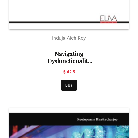
Induja Aich Roy
Navigating
Dysfunctionality
in Family
$ 42.5
BUY