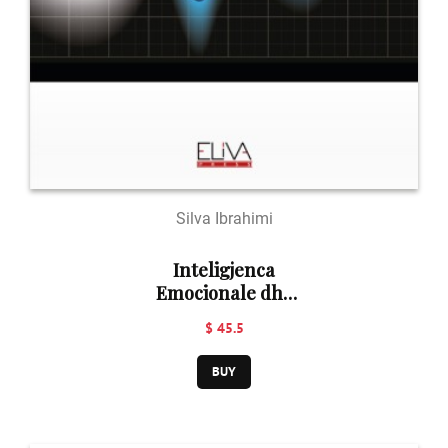
Silva Ibrahimi
Inteligjenca
Emocionale dhe
Teknikat e
$ 45.5
Kontrollit te
Mendjes
BUY