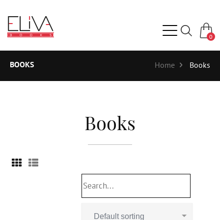
0
BOOKS
Home
Books
Books
Default sorting