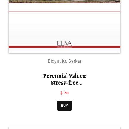
Bidyut Kr. Sarkar
Perennial Values:
Stress-free
Ethical
$ 70
Leadership
During Crisis
BUY