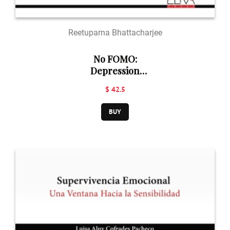
Reetuparna Bhattacharjee
No FOMO:
Depression
Controller to
$ 42.5
Revenue Earner
BUY