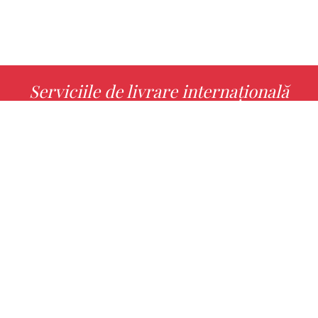
Serviciile de livrare internațională
MORE INFO
Alege cu noi cartea ta preferată!
FIND