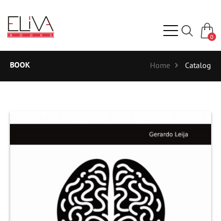
0
BOOK
Home
Catalog