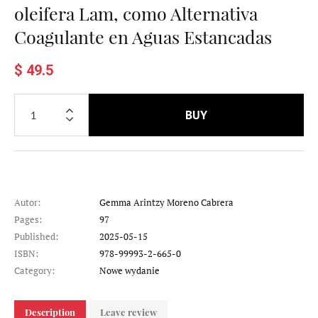
oleifera Lam, como Alternativa
Coagulante en Aguas Estancadas
$ 49.5
BUY
Autor:
Gemma Arintzy Moreno Cabrera
Pages:
97
Published:
2025-05-15
ISBN:
978-99993-2-665-0
Category:
Nowe wydanie
Description
Leave review