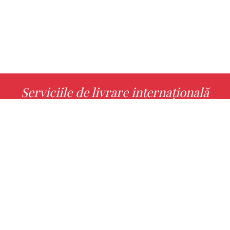
Serviciile de livrare internațională
MORE INFO
Alege cu noi cartea ta preferată!