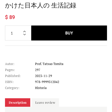
かけた日本人の 生活記録
$ 89
BUY
Autor:
Prof. Tatsuo Tomita
Pages:
297
Published:
2023-11-29
ISBN:
978-9999312042
Category:
Historia
Description
Leave review