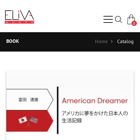
0
BOOK
Home
Catalog