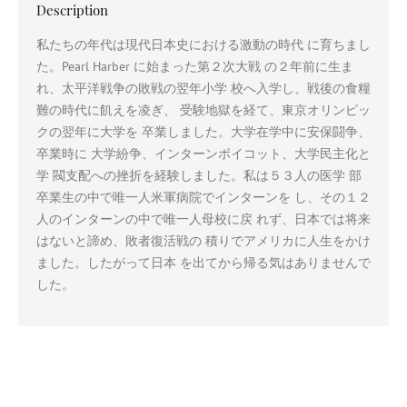
Description
私たちの年代は現代日本史における激動の時代 に育ちまし
た。Pearl Harber に始まった第２次大戦 の２年前に生ま
れ、太平洋戦争の敗戦の翌年小学 校へ入学し、戦後の食糧
難の時代に飢えを凌ぎ、 受験地獄を経て、東京オリンピッ
クの翌年に大学を 卒業しました。大学在学中に安保闘争、
卒業時に 大学紛争、インターンボイコット、大学民主化と
学 閥支配への挫折を経験しました。私は５３人の医学 部
卒業生の中で唯一人米軍病院でインターンを し、その１２
人のインターンの中で唯一人母校に戻 れず、日本では将来
はないと諦め、敗者復活戦の 積りでアメリカに人生をかけ
ました。したがって日本 を出てから帰る気はありませんで
した。