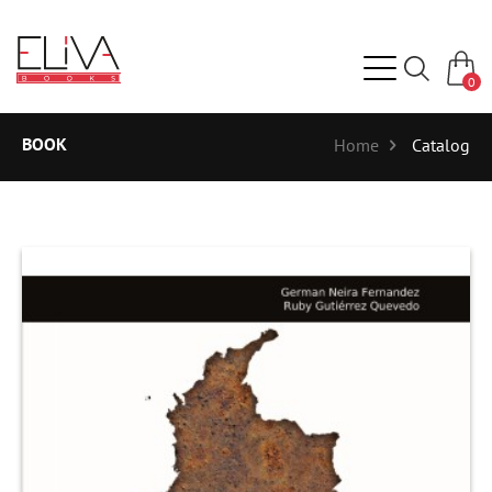
0
BOOK
Home
Catalog