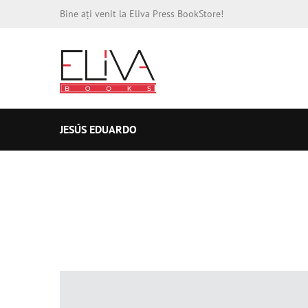
Bine ați venit la Eliva Press BookStore!
JESÚS EDUARDO