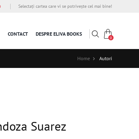
Selectați cartea care vi se potrivește cel mai bine!
O
CONTACT
DESPRE ELIVA BOOKS
0
Home
Autori
ndoza Suarez