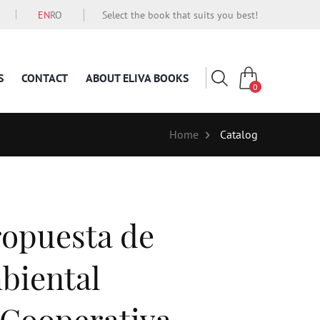
EN
RO
Select the book that suits you best!
S
CONTACT
ABOUT ELIVA BOOKS
0
Home
Catalog
opuesta de
biental
 Cooperativa