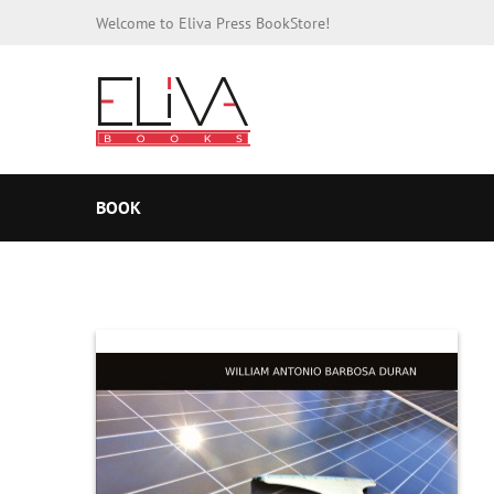
Welcome to Eliva Press BookStore!
BOOK