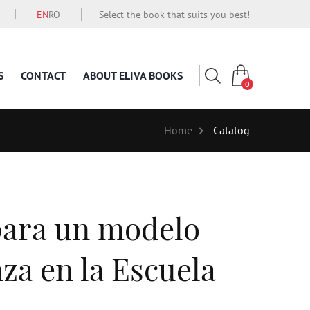
EN
RO
Select the book that suits you best!
S
CONTACT
ABOUT ELIVA BOOKS
0
Home
Catalog
 para un modelo
za en la Escuela