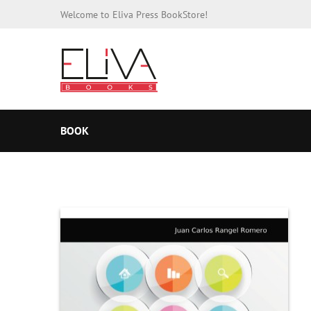
Welcome to Eliva Press BookStore!
BOOK