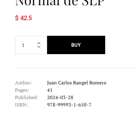
$ 42.5
BUY
Author:
Juan Carlos Rangel Romero
Pages:
41
Published:
2024-03-28
ISBN:
978-99993-1-650-7