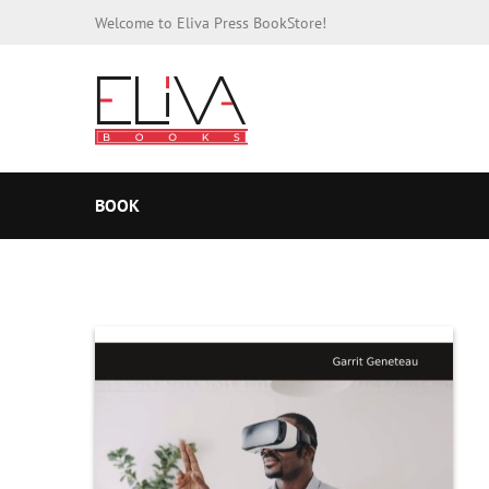
Welcome to Eliva Press BookStore!
BOOK