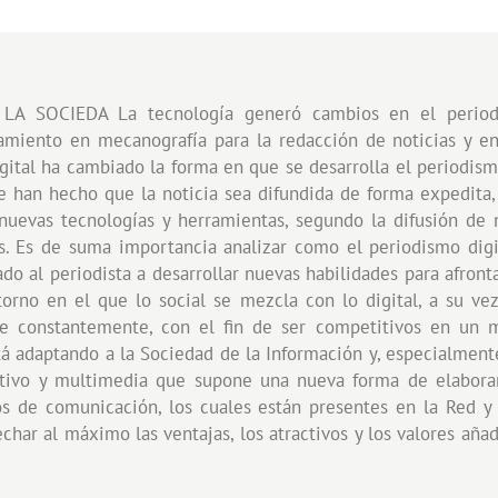
 SOCIEDA La tecnología generó cambios en el periodism
namiento en mecanografía para la redacción de noticias y en
igital ha cambiado la forma en que se desarrolla el periodism
que han hecho que la noticia sea difundida de forma expedita,
nuevas tecnologías y herramientas, segundo la difusión de 
. Es de suma importancia analizar como el periodismo digit
ado al periodista a desarrollar nuevas habilidades para afront
orno en el que lo social se mezcla con lo digital, a su ve
rse constantemente, con el fin de ser competitivos en un
tá adaptando a la Sociedad de la Información y, especialment
tivo y multimedia que supone una nueva forma de elaborar, e
os de comunicación, los cuales están presentes en la Red 
char al máximo las ventajas, los atractivos y los valores aña