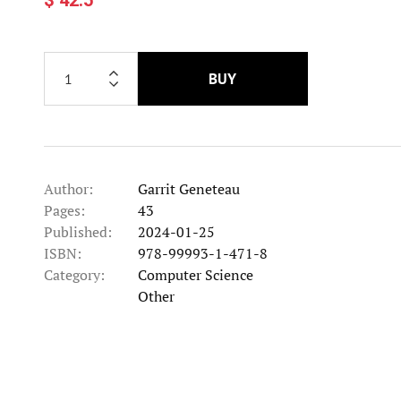
BUY
Author:
Garrit Geneteau
Pages:
43
Published:
2024-01-25
ISBN:
978-99993-1-471-8
Category:
Computer Science
Category
Other