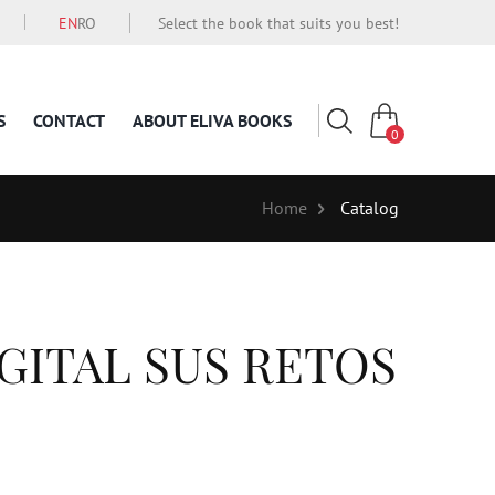
EN
RO
Select the book that suits you best!
S
CONTACT
ABOUT ELIVA BOOKS
0
Home
Catalog
GITAL SUS RETOS