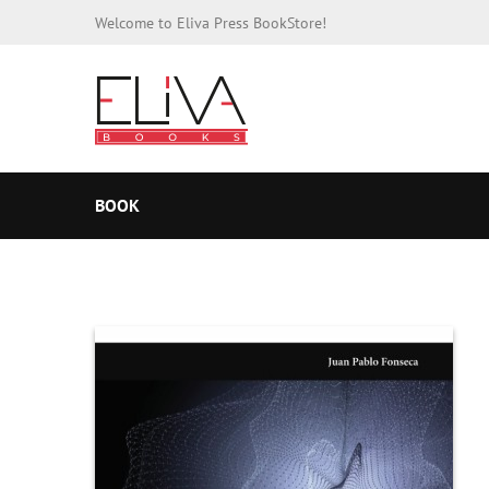
Welcome to Eliva Press BookStore!
BOOK