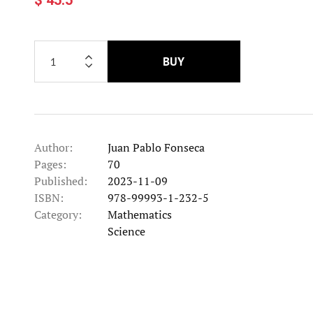
BUY
Author:
Juan Pablo Fonseca
Pages:
70
Published:
2023-11-09
ISBN:
978-99993-1-232-5
Category:
Mathematics
Category
Science