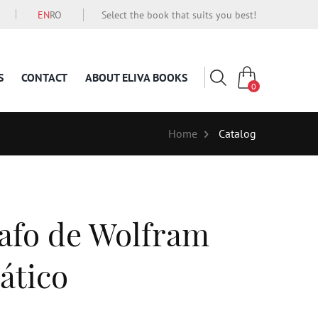
EN
RO
Select the book that suits you best!
S
CONTACT
ABOUT ELIVA BOOKS
0
Home
Catalog
rafo de Wolfram
ático