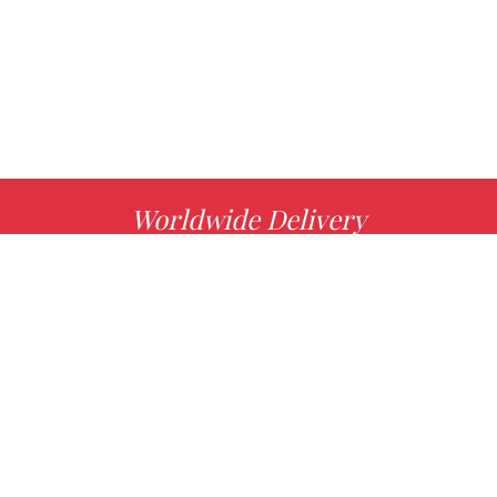
Worldwide Delivery
MORE INFO
Choose your favorite book with us!