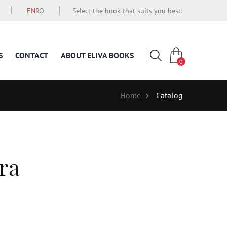
EN
RO
Select the book that suits you best!
S
CONTACT
ABOUT ELIVA BOOKS
0
Home
Catalog
ra