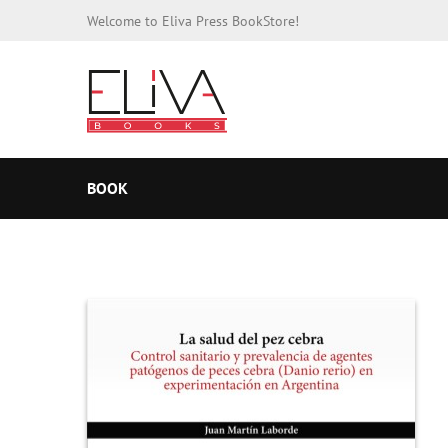
Welcome to Eliva Press BookStore!
BOOK