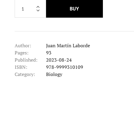
BUY
Author:
Juan Martín Laborde
Pages:
93
Published:
2023-08-24
ISBN:
978-9999310109
Category:
Biology