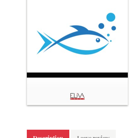
Description
Leave review