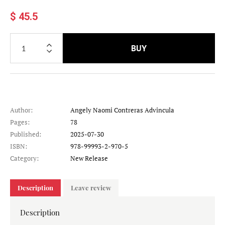
$ 45.5
BUY
Author:
Angely Naomi Contreras Advincula
Pages:
78
Published:
2025-07-30
ISBN:
978-99993-2-970-5
Category:
New Release
Description
Leave review
Description