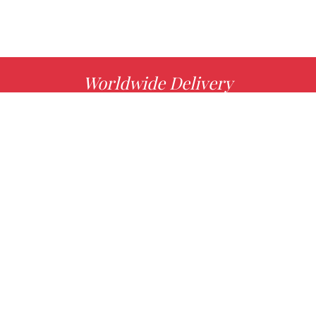
Worldwide Delivery
MORE INFO
Choose your favorite book with us!
FIND