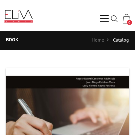
0
BOOK
Home
Catalog