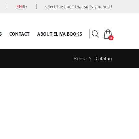
EN
RO
Select the book that suits you best!
S
CONTACT
ABOUT ELIVA BOOKS
0
Home
Catalog