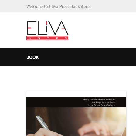
Welcome to Eliva Press BookStore!
BOOK