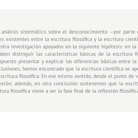
 análisis sistemático sobre el desconocimiento —por parte
s existentes entre la escritura filosófica y la escritura cien
tra investigación apoyados en la siguiente hipótesis: en la
n distinguir las características básicas de la escritura filo
uesto presentar y explicar las diferencias básicas entre la es
lusiones, hemos encontrado que la escritura científica se apoyó
 escritura filosófica. En ese mismo sentido, desde el punto d
xión; además, en otra conclusión sostenemos que la escritur
tura filosófica viene a ser la fase final de la reflexión filosófic