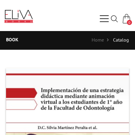
0
BOOK
Home
Catalog