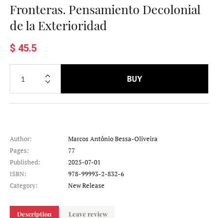
Fronteras. Pensamiento Decolonial
de la Exterioridad
$ 45.5
BUY
Author:
Marcos Antônio Bessa-Oliveira
Pages:
77
Published:
2025-07-01
ISBN:
978-99993-2-832-6
Category:
New Release
Description
Leave review