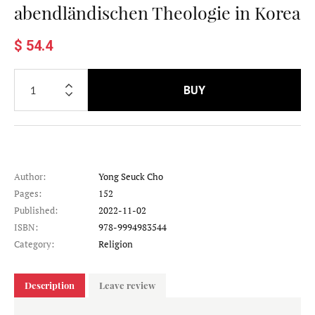
abendländischen Theologie in Korea
$ 54.4
BUY
Author:
Yong Seuck Cho
Pages:
152
Published:
2022-11-02
ISBN:
978-9994983544
Category:
Religion
Description
Leave review