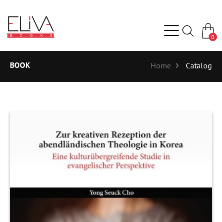
0
BOOK
Home
Catalog