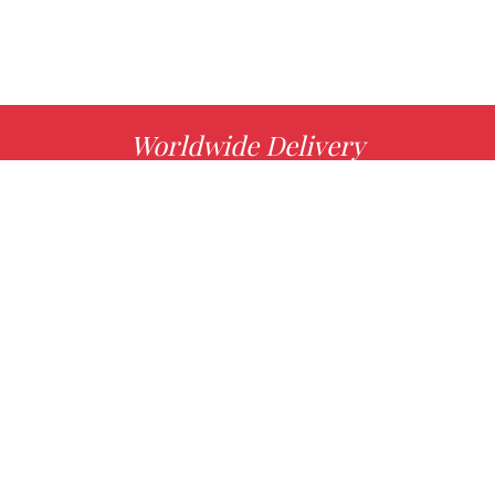
Worldwide Delivery
MORE INFO
Choose your favorite book with us!
FIND