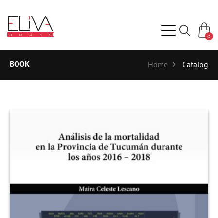
0
BOOK
Home
Catalog