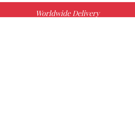
Worldwide Delivery
MORE INFO
Choose your favorite book with us!
FIND
Authors
News
Books
About us