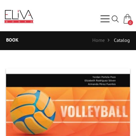
0
BOOK
Home
Catalog