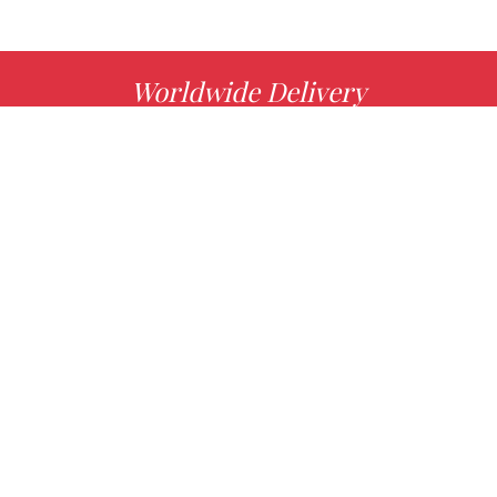
Worldwide Delivery
MORE INFO
Choose your favorite book with us!
FIND
Authors
News