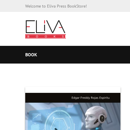
Welcome to Eliva Press BookStore!
BOOK