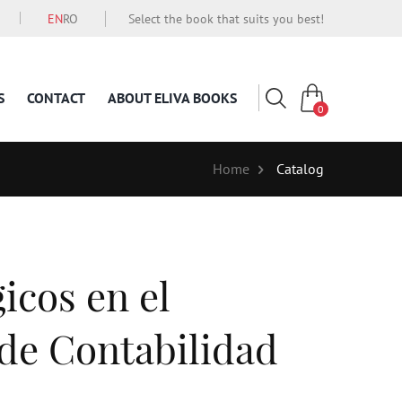
EN
RO
Select the book that suits you best!
S
CONTACT
ABOUT ELIVA BOOKS
0
Home
Catalog
icos en el
 de Contabilidad