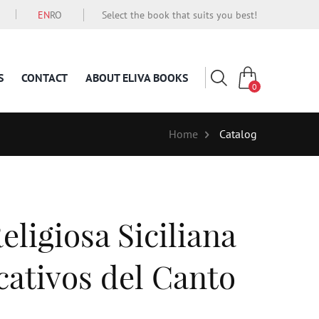
EN
RO
Select the book that suits you best!
S
CONTACT
ABOUT ELIVA BOOKS
0
Home
Catalog
ligiosa Siciliana
cativos del Canto