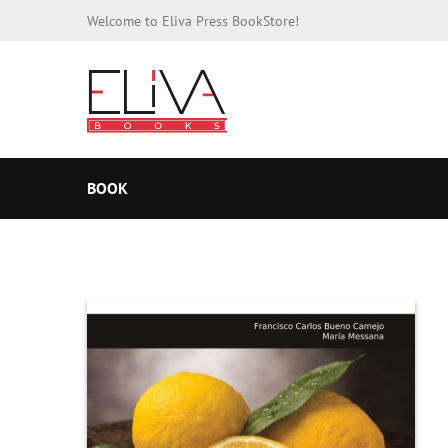
Welcome to Eliva Press BookStore!
BOOK