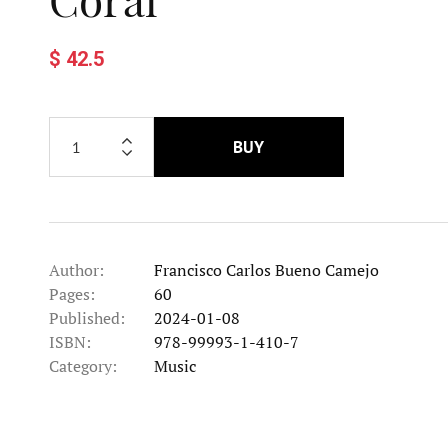
$ 42.5
BUY
Author:
Francisco Carlos Bueno Camejo
Pages:
60
Published:
2024-01-08
ISBN:
978-99993-1-410-7
Category:
Music