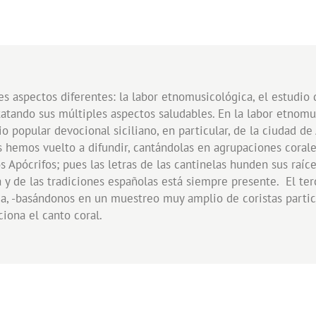
res aspectos diferentes: la labor etnomusicológica, el estudio
nstatando sus múltiples aspectos saludables. En la labor etno
o popular devocional siciliano, en particular, de la ciudad d
las hemos vuelto a difundir, cantándolas en agrupaciones coral
s Apócrifos; pues las letras de las cantinelas hunden sus raíc
 y de las tradiciones españolas está siempre presente. El te
ca, -basándonos en un muestreo muy amplio de coristas particip
rciona el canto coral.