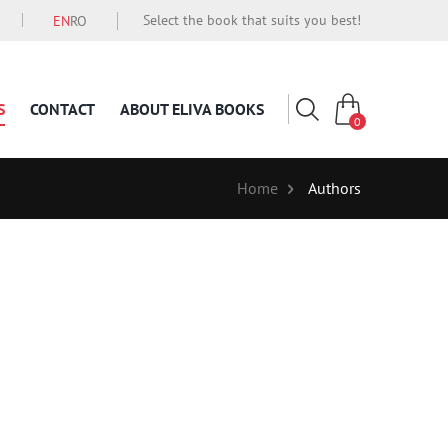
Select the book that suits you best!
EN
RO
S
CONTACT
ABOUT ELIVA BOOKS
0
Home
Authors