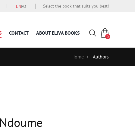
Select the book that suits you best!
EN
RO
S
CONTACT
ABOUT ELIVA BOOKS
0
Home
Authors
e Ndoume