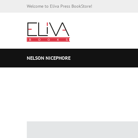
Welcome to Eliva Press BookStore!
NELSON NICEPHORE