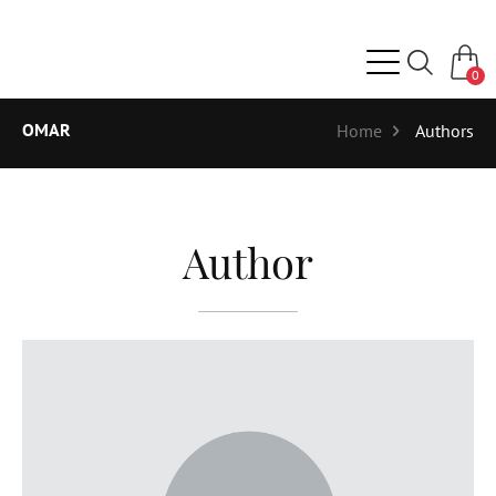
0
OMAR
Home
Authors
Author