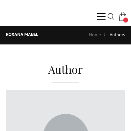
0
ROXANA MABEL
Home
Authors
Author