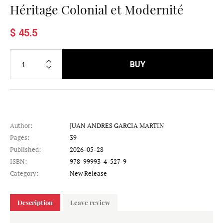
Héritage Colonial et Modernité
$ 45.5
BUY
Author:
JUAN ANDRES GARCIA MARTIN
Pages:
39
Published:
2026-05-28
ISBN:
978-99993-4-527-9
Category:
New Release
Description
Leave review