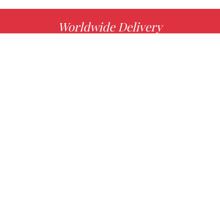
Worldwide Delivery
MORE INFO
Choose your favorite book with us!
FIND
Authors
News
Books
About us